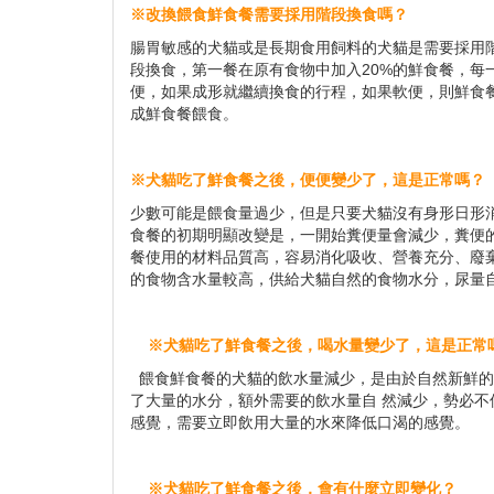
※改換餵食鮮食餐需要採用階段換食嗎？
腸胃敏感的犬貓或是長期食用飼料的犬貓是需要採用
段換食，第一餐在原有食物中加入20%的鮮食餐，每
便，如果成形就繼續換食的行程，如果軟便，則鮮食餐
成鮮食餐餵食。
※犬貓吃了鮮食餐之後，便便變少了，這是正常嗎？
少數可能是餵食量過少，但是只要犬貓沒有身形日形
食餐的初期明顯改變是，一開始糞便量會減少，糞便
餐使用的材料品質高，容易消化吸收、營養充分、廢
的食物含水量較高，供給犬貓自然的食物水分，尿量
※犬貓吃了鮮食餐之後，喝水量變少了，這是正常
餵食鮮食餐的犬貓的飲水量減少，是由於自然新鮮的
了大量的水分，額外需要的飲水量自 然減少，勢必
感覺，需要立即飲用大量的水來降低口渴的感覺。
※犬貓吃了鮮食餐之後，會有什麼立即變化？