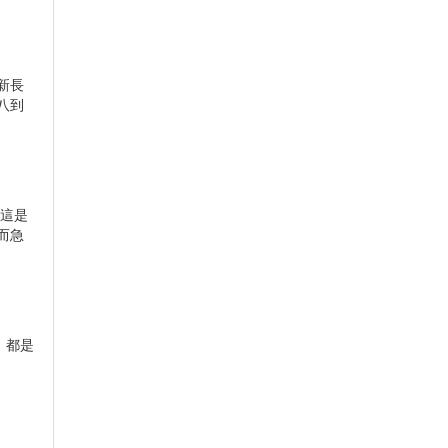
新長
八到
這是
而急
）都是