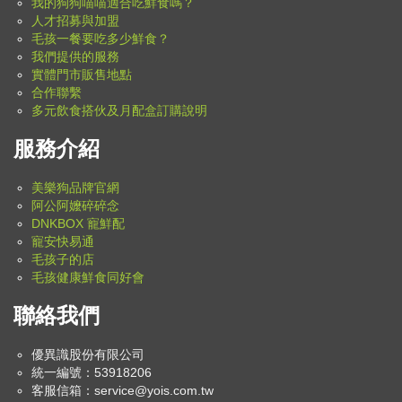
我的狗狗喵喵適合吃鮮食嗎？
人才招募與加盟
毛孩一餐要吃多少鮮食？
我們提供的服務
實體門市販售地點
合作聯繫
多元飲食搭伙及月配盒訂購說明
服務介紹
美樂狗品牌官網
阿公阿嬤碎碎念
DNKBOX 寵鮮配
寵安快易通
毛孩子的店
毛孩健康鮮食同好會
聯絡我們
優異識股份有限公司
統一編號：53918206
客服信箱：
service@yois.com.tw