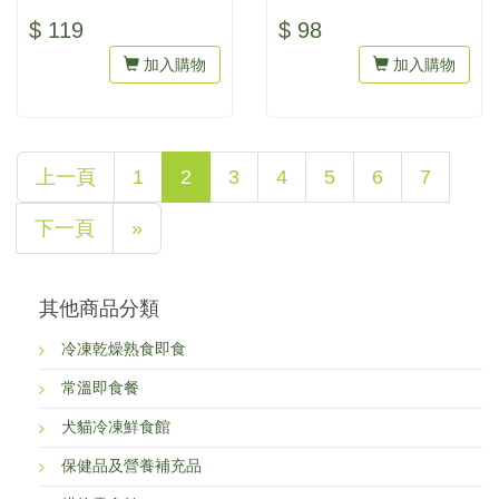
性，多樣口味輪替食用，可確
天性，多樣口味輪替食用，可
$ 119
$ 98
保營...
確保...
加入購物
加入購物
上一頁
1
2
3
4
5
6
7
下一頁
»
其他商品分類
冷凍乾燥熟食即食
常溫即食餐
犬貓冷凍鮮食館
保健品及營養補充品