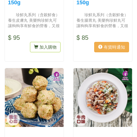
150g
150g
珍鮮丸系列（含穀鮮食）
珍鮮丸系列（含穀鮮食）
養生皮膚丸 美樂狗珍鮮丸可
養生腸胃丸 美樂狗珍鮮丸可
讓狗狗享有鮮食的營養，又很
讓狗狗享有鮮食的營養，又很
方便餵食，可免去妙鮮包湯湯
方便餵食，可免去妙鮮包湯湯
$ 95
$ 85
水...
水...
加入購物
有貨時通知