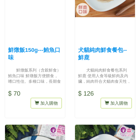
鮮燉飯150g---鮪魚口
犬貓純肉鮮食餐包--
味
鮮鹿
鮮燉飯系列（含穀鮮食）
犬貓純肉鮮食餐包系列
鮪魚口味 鮮燉飯方便餵食，
鮮鹿 使用人食等級鮮肉及內
嗜口性佳。多種口味，長期食
臟，純肉符合犬貓肉食天性，
用可達到鮮食營養均衡，多樣
多樣口味輪替食用，可確保營
$ 70
$ 126
輪...
養完...
加入購物
加入購物