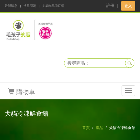
註冊
｜
登入
最新消息
常見問題
美樂狗品牌官網
阿公阿嬤碎碎念
DNKBOX 寵鮮配
寵安快易通
毛孩子的店
毛孩健康鮮食同好會
購物車
Toggl
navig
犬貓冷凍鮮食館
首頁
產品
犬貓冷凍鮮食館