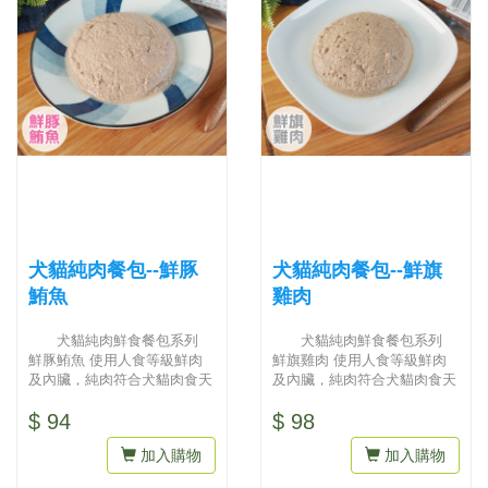
犬貓純肉餐包--鮮豚
犬貓純肉餐包--鮮旗
鮪魚
雞肉
犬貓純肉鮮食餐包系列
犬貓純肉鮮食餐包系列
鮮豚鮪魚 使用人食等級鮮肉
鮮旗雞肉 使用人食等級鮮肉
及內臟，純肉符合犬貓肉食天
及內臟，純肉符合犬貓肉食天
性，多樣口味輪替食用，可確
性，多樣口味輪替食用，可確
$ 94
$ 98
保營...
保營...
加入購物
加入購物