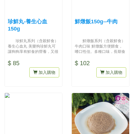
珍鮮丸-養生心血
鮮燉飯150g--牛肉
150g
珍鮮丸系列（含穀鮮食）
鮮燉飯系列（含穀鮮食）
養生心血丸 美樂狗珍鮮丸可
牛肉口味 鮮燉飯方便餵食，
讓狗狗享有鮮食的營養，又很
嗜口性佳。多種口味，長期食
方便餵食，可免去妙鮮包湯湯
用可達到鮮食營養均衡，多樣
$ 85
$ 102
水...
輪...
加入購物
加入購物