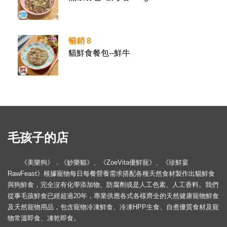
暢銷 8
貓鮮食餐包--鮮牛
毛孩子的店
《美樂狗》．《妙樂貓》、《ZoeVita優鮮寵》、《珍鮮宴
RawFeast》根據寵物每日每餐營養需求搭配各種天然食材製作出貓鮮食
與狗鮮食，完全沒有化學添加物、防腐劑或是人工色素、人工香料。我們
從事毛孩鮮食已經超過20年，專業供應各式各樣齊全的天然健康寵物鮮食
及天然寵物用品，包含寵物冷凍鮮食、冷凍HPP生食、自煮優質食材及寵
物常溫即食、凍乾即食。