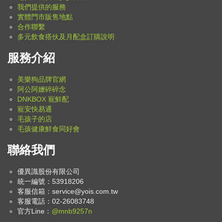
我們提供的服務
實體門市販售地點
合作聯繫
多元飲食搭伙及月配盒訂購說明
服務介紹
美樂狗品牌官網
阿公阿嬤碎碎念
DNKBOX 寵鮮配
寵安快易通
毛孩子的店
毛孩健康鮮食同好會
聯絡我們
優異識股份有限公司
統一編號：53918206
客服信箱：
service@yois.com.tw
客服電話：02-26083748
官方Line：
@mnb9257n