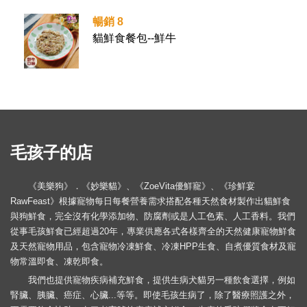
暢銷 8
貓鮮食餐包--鮮牛
毛孩子的店
《美樂狗》．《妙樂貓》、《ZoeVita優鮮寵》、《珍鮮宴
RawFeast》根據寵物每日每餐營養需求搭配各種天然食材製作出貓鮮食
與狗鮮食，完全沒有化學添加物、防腐劑或是人工色素、人工香料。我們
從事毛孩鮮食已經超過20年，專業供應各式各樣齊全的天然健康寵物鮮食
及天然寵物用品，包含寵物冷凍鮮食、冷凍HPP生食、自煮優質食材及寵
物常溫即食、凍乾即食。
我們也提供寵物疾病補充鮮食，提供生病犬貓另一種飲食選擇，例如
腎臟、胰臟、癌症、心臟...等等。即使毛孩生病了，除了醫療照護之外，