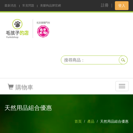
註冊
｜
登入
最新消息
常見問題
美樂狗品牌官網
阿公阿嬤碎碎念
DNKBOX 寵鮮配
寵安快易通
毛孩子的店
毛孩健康鮮食同好會
購物車
Toggl
navig
天然用品組合優惠
首頁
產品
天然用品組合優惠