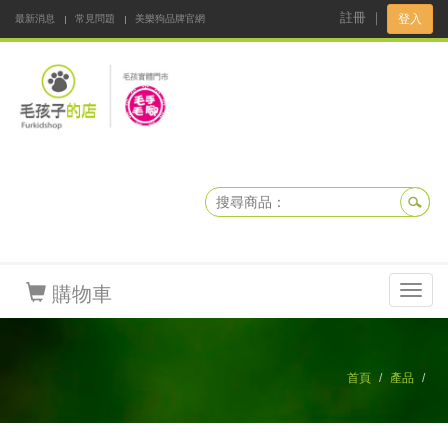
註冊
｜
登入
最新消息
常見問題
美樂狗品牌官網
阿公阿嬤碎碎念
DNKBOX 寵鮮配
寵安快易通
毛孩子的店
毛孩健康鮮食同好會
購物車
Toggl
navig
首頁
產品