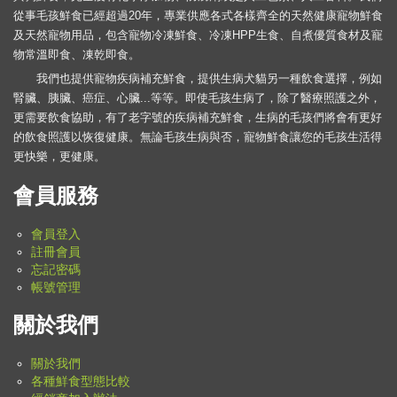
從事毛孩鮮食已經超過20年，專業供應各式各樣齊全的天然健康寵物鮮食
及天然寵物用品，包含寵物冷凍鮮食、冷凍HPP生食、自煮優質食材及寵
物常溫即食、凍乾即食。
我們也提供寵物疾病補充鮮食，提供生病犬貓另一種飲食選擇，例如
腎臟、胰臟、癌症、心臟...等等。即使毛孩生病了，除了醫療照護之外，
更需要飲食協助，有了老字號的疾病補充鮮食，生病的毛孩們將會有更好
的飲食照護以恢復健康。無論毛孩生病與否，寵物鮮食讓您的毛孩生活得
更快樂，更健康。
會員服務
會員登入
註冊會員
忘記密碼
帳號管理
關於我們
關於我們
各種鮮食型態比較