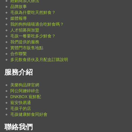
經銷商加入辦法
品牌故事
毛孩為什麼吃天然鮮食？
媒體報導
我的狗狗喵喵適合吃鮮食嗎？
人才招募與加盟
毛孩一餐要吃多少鮮食？
我們提供的服務
實體門市販售地點
合作聯繫
多元飲食搭伙及月配盒訂購說明
服務介紹
美樂狗品牌官網
阿公阿嬤碎碎念
DNKBOX 寵鮮配
寵安快易通
毛孩子的店
毛孩健康鮮食同好會
聯絡我們