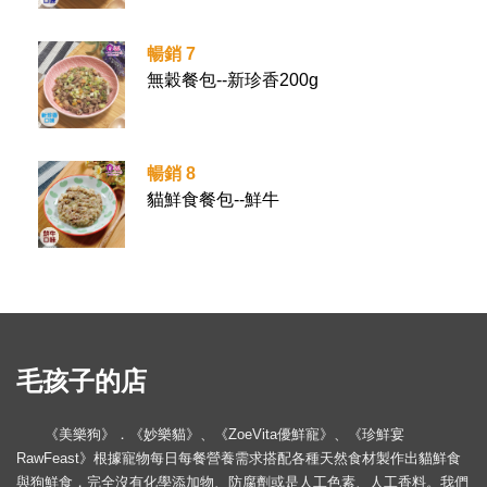
暢銷 7
無穀餐包--新珍香200g
暢銷 8
貓鮮食餐包--鮮牛
毛孩子的店
《美樂狗》．《妙樂貓》、《ZoeVita優鮮寵》、《珍鮮宴
RawFeast》根據寵物每日每餐營養需求搭配各種天然食材製作出貓鮮食
與狗鮮食，完全沒有化學添加物、防腐劑或是人工色素、人工香料。我們