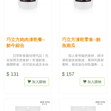
巧立方純肉凍乾餐--
巧立方凍乾零食--鮪
鮮牛綜合
魚南瓜
日常鮮食最佳替代品！完
採人食等級的食材，經冷
全採用天然食材！常溫鮮食，
凍乾燥技術製成，看得到真材
撕開即食，也可回水成含水份
實料，無添加任何防腐劑、人
食物。...
工色素，吃得到天然與健康。
$ 131
$ 157
為最...
加入購物
加入購物