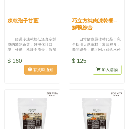
凍乾孢子甘藍
巧立方純肉凍乾餐--
鮮鴨綜合
經過冷凍乾燥低溫真空製
日常鮮食最佳替代品！完
成的凍乾蔬菜，好消化且口
全採用天然食材！常溫鮮食，
感、外形、風味不流失，添加
撕開即食，也可回水成含水份
在鮮食裡，就是美味營養的一
食物。...
$ 160
$ 125
餐囉！...
有貨時通知
加入購物