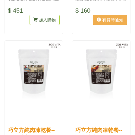
食？ 本凍乾餐輕旅行6入組合
溫真空冷凍乾燥技術製成，
$ 451
$ 160
含...
完...
加入購物
有貨時通知
巧立方純肉凍乾餐--
巧立方純肉凍乾餐--