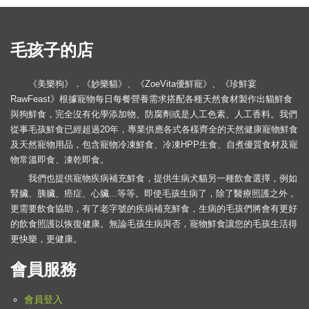
毛孩子的店
《美樂狗》．《妙樂貓》、《ZoeVita優鮮寵》、《珍鮮宴
RawFeast》根據寵物每日每餐營養需求搭配各種天然食材製作出貓鮮食
與狗鮮食，完全沒有化學添加物、防腐劑或是人工色素、人工香料。我們
從事毛孩鮮食已經超過20年，專業供應各式各樣齊全的天然健康寵物鮮食
及天然寵物用品，包含寵物冷凍鮮食、冷凍HPP生食、自煮優質食材及寵
物常溫即食、凍乾即食。
我們也提供寵物疾病補充鮮食，提供生病犬貓另一種飲食選擇，例如
腎臟、胰臟、癌症、心臟...等等。即使毛孩生病了，除了醫療照護之外，
更需要飲食協助，有了老字號的疾病補充鮮食，生病的毛孩們將會有更好
的飲食照護以恢復健康。無論毛孩生病與否，寵物鮮食讓您的毛孩生活得
更快樂，更健康。
會員服務
會員登入