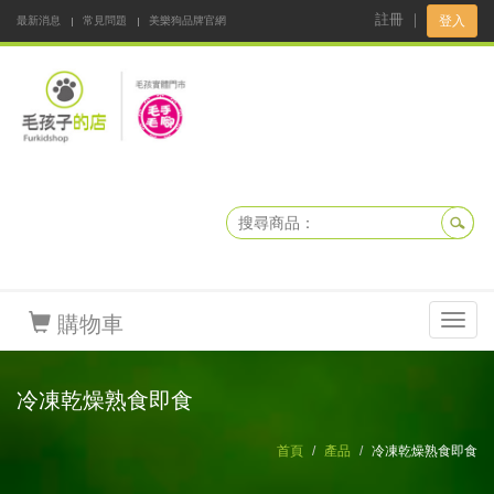
註冊
｜
登入
最新消息
常見問題
美樂狗品牌官網
阿公阿嬤碎碎念
DNKBOX 寵鮮配
寵安快易通
毛孩子的店
毛孩健康鮮食同好會
購物車
Toggl
navig
冷凍乾燥熟食即食
首頁
產品
冷凍乾燥熟食即食