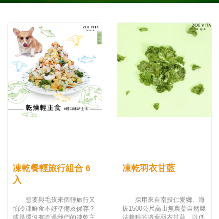
凍乾餐輕旅行組合 6
凍乾羽衣甘藍
入
想要與毛孩來個輕旅行又
採用來自南投仁愛鄉、海
怕冷凍鮮食不好準備及保存？
拔1500公尺高山無農藥自然農
或是還沒有吃過我們的凍乾主
法栽種的捲葉羽衣甘藍，以低