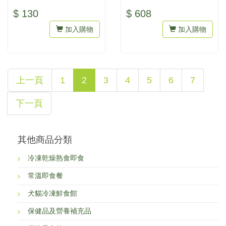
食物。...
無添加任何防腐劑、人工色
$ 130
$ 608
素，吃...
加入購物
加入購物
上一頁
1
2
3
4
5
6
7
下一頁
其他商品分類
冷凍乾燥熟食即食
常溫即食餐
犬貓冷凍鮮食館
保健品及營養補充品