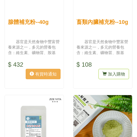
腺體補充粉--40g
畜類內臟補充粉--10g
器官是天然食物中豐富營
器官是天然食物中豐富營
養來源之一，多元的營養包
養來源之一，多元的營養包
含：維生素、礦物質、胺基
含：維生素、礦物質、胺基
酸，可每日適量補充。 採用
酸，可每日適量補充。 採用
$ 432
$ 108
新鮮動物...
新鮮牛、...
有貨時通知
加入購物