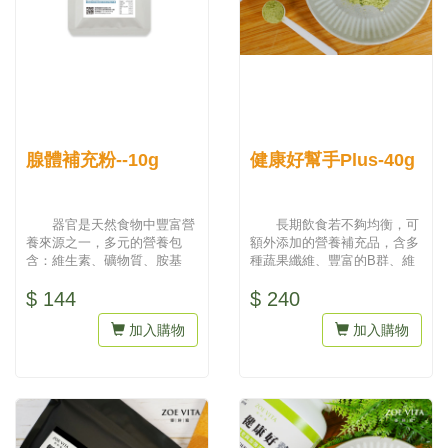
腺體補充粉--10g
健康好幫手Plus-40g
器官是天然食物中豐富營
長期飲食若不夠均衡，可
養來源之一，多元的營養包
額外添加的營養補充品，含多
含：維生素、礦物質、胺基
種蔬果纖維、豐富的B群、維
酸，可每日適量補充。 採用
生素、礦物質等優質的營養成
$ 144
$ 240
新鮮動物...
分，...
加入購物
加入購物