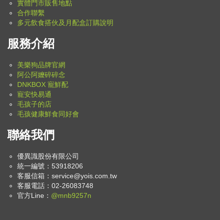
實體門市販售地點
合作聯繫
多元飲食搭伙及月配盒訂購說明
服務介紹
美樂狗品牌官網
阿公阿嬤碎碎念
DNKBOX 寵鮮配
寵安快易通
毛孩子的店
毛孩健康鮮食同好會
聯絡我們
優異識股份有限公司
統一編號：53918206
客服信箱：
service@yois.com.tw
客服電話：02-26083748
官方Line：
@mnb9257n