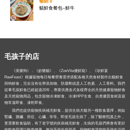
暢銷 8
貓鮮食餐包--鮮牛
毛孩子的店
《美樂狗》．《妙樂貓》、《ZoeVita優鮮寵》、《珍鮮宴
RawFeast》根據寵物每日每餐營養需求搭配各種天然食材製作出貓鮮食
與狗鮮食，完全沒有化學添加物、防腐劑或是人工色素、人工香料。我們
從事毛孩鮮食已經超過20年，專業供應各式各樣齊全的天然健康寵物鮮食
及天然寵物用品，包含寵物冷凍鮮食、冷凍HPP生食、自煮優質食材及寵
物常溫即食、凍乾即食。
我們也提供寵物疾病補充鮮食，提供生病犬貓另一種飲食選擇，例如
腎臟、胰臟、癌症、心臟...等等。即使毛孩生病了，除了醫療照護之外，
更需要飲食協助，有了老字號的疾病補充鮮食，生病的毛孩們將會有更好
的飲食照護以恢復健康。無論毛孩生病與否，寵物鮮食讓您的毛孩生活得