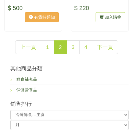
生菌等營養素，可在餵食時添
生菌等營養素，可在餵食時添
$ 500
$ 220
加補...
加補...
有貨時通知
加入購物
上一頁
1
2
3
4
下一頁
其他商品分類
鮮食補充品
保健營養品
銷售排行