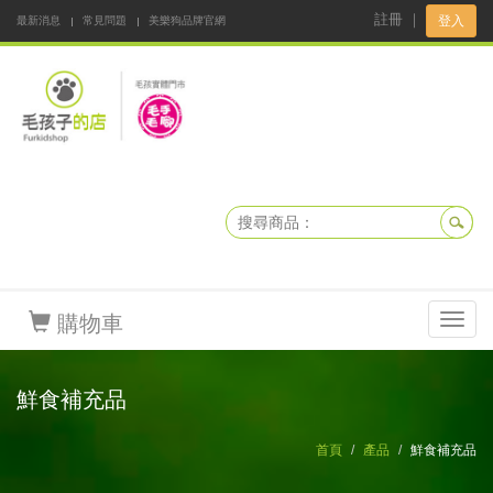
註冊
｜
登入
最新消息
常見問題
美樂狗品牌官網
阿公阿嬤碎碎念
DNKBOX 寵鮮配
寵安快易通
毛孩子的店
毛孩健康鮮食同好會
購物車
Toggl
navig
鮮食補充品
首頁
產品
鮮食補充品