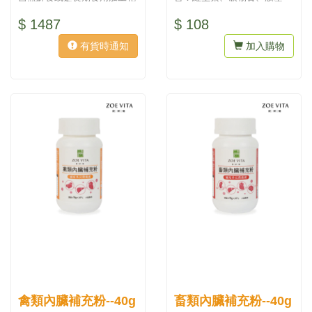
燥食品容...
酸，可每日適量補充。 採用
$ 1487
$ 108
新鮮雞、...
有貨時通知
加入購物
禽類內臟補充粉--40g
畜類內臟補充粉--40g