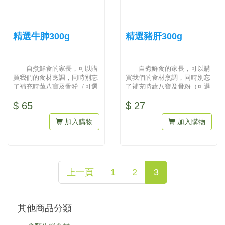
精選牛肺300g
精選豬肝300g
自煮鮮食的家長，可以購
自煮鮮食的家長，可以購
買我們的食材烹調，同時別忘
買我們的食材烹調，同時別忘
了補充時蔬八寶及骨粉（可選
了補充時蔬八寶及骨粉（可選
擇雞骨粒或豚骨粒）才會營養
擇雞骨粒或豚骨粒）才會營養
$ 65
$ 27
均衡...
均衡...
加入購物
加入購物
上一頁
1
2
3
其他商品分類