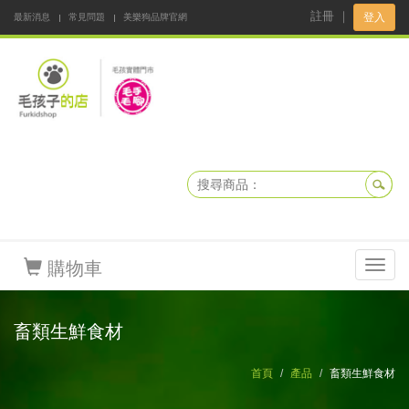
註冊
｜
登入
最新消息
常見問題
美樂狗品牌官網
阿公阿嬤碎碎念
DNKBOX 寵鮮配
寵安快易通
毛孩子的店
毛孩健康鮮食同好會
購物車
Toggl
navig
畜類生鮮食材
首頁
產品
畜類生鮮食材