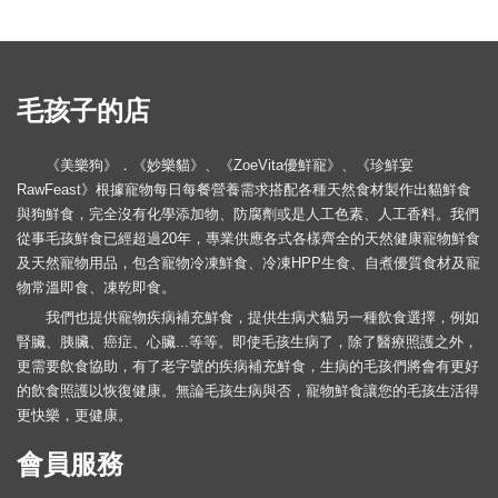
毛孩子的店
《美樂狗》．《妙樂貓》、《ZoeVita優鮮寵》、《珍鮮宴
RawFeast》根據寵物每日每餐營養需求搭配各種天然食材製作出貓鮮食
與狗鮮食，完全沒有化學添加物、防腐劑或是人工色素、人工香料。我們
從事毛孩鮮食已經超過20年，專業供應各式各樣齊全的天然健康寵物鮮食
及天然寵物用品，包含寵物冷凍鮮食、冷凍HPP生食、自煮優質食材及寵
物常溫即食、凍乾即食。
我們也提供寵物疾病補充鮮食，提供生病犬貓另一種飲食選擇，例如
腎臟、胰臟、癌症、心臟...等等。即使毛孩生病了，除了醫療照護之外，
更需要飲食協助，有了老字號的疾病補充鮮食，生病的毛孩們將會有更好
的飲食照護以恢復健康。無論毛孩生病與否，寵物鮮食讓您的毛孩生活得
更快樂，更健康。
會員服務