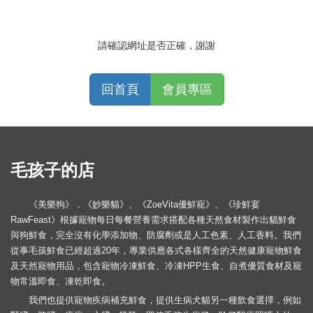
請確認網址是否正確，謝謝
回首頁
會員專區
毛孩子的店
《美樂狗》．《妙樂貓》、《ZoeVita優鮮寵》、《珍鮮宴
RawFeast》根據寵物每日每餐營養需求搭配各種天然食材製作出貓鮮食
與狗鮮食，完全沒有化學添加物、防腐劑或是人工色素、人工香料。我們
從事毛孩鮮食已經超過20年，專業供應各式各樣齊全的天然健康寵物鮮食
及天然寵物用品，包含寵物冷凍鮮食、冷凍HPP生食、自煮優質食材及寵
物常溫即食、凍乾即食。
我們也提供寵物疾病補充鮮食，提供生病犬貓另一種飲食選擇，例如