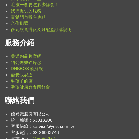
毛孩一餐要吃多少鮮食？
我們提供的服務
實體門市販售地點
合作聯繫
多元飲食搭伙及月配盒訂購說明
服務介紹
美樂狗品牌官網
阿公阿嬤碎碎念
DNKBOX 寵鮮配
寵安快易通
毛孩子的店
毛孩健康鮮食同好會
聯絡我們
優異識股份有限公司
統一編號：53918206
客服信箱：
service@yois.com.tw
客服電話：02-26083748
官方Line：
@mnb9257n