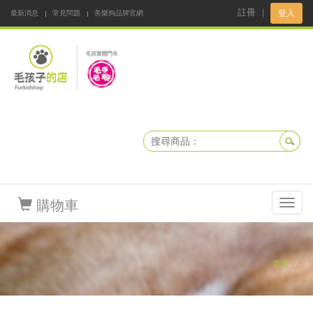
註冊
｜
登入
最新消息
常見問題
美樂狗品牌官網
阿公阿嬤碎碎念
DNKBOX 寵鮮配
寵安快易通
毛孩子的店
毛孩健康鮮食同好會
購物車
Toggl
navig
首頁