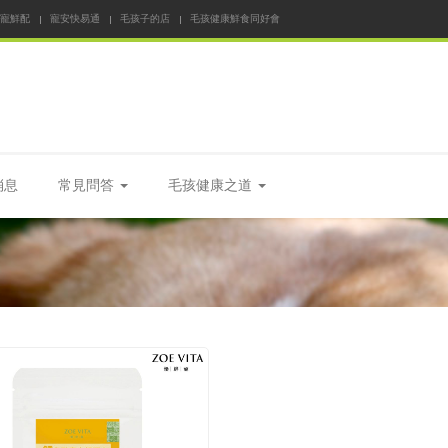
 寵鮮配
寵安快易通
毛孩子的店
毛孩健康鮮食同好會
消息
常見問答
毛孩健康之道