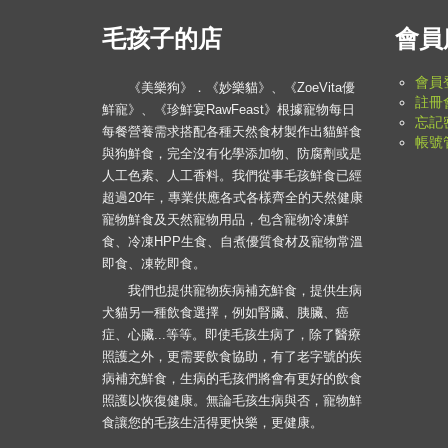
毛孩子的店
會員
會員
《美樂狗》．《妙樂貓》、《ZoeVita優
註冊
鮮寵》、《珍鮮宴RawFeast》根據寵物每日
忘記
每餐營養需求搭配各種天然食材製作出貓鮮食
帳號
與狗鮮食，完全沒有化學添加物、防腐劑或是
人工色素、人工香料。我們從事毛孩鮮食已經
超過20年，專業供應各式各樣齊全的天然健康
寵物鮮食及天然寵物用品，包含寵物冷凍鮮
食、冷凍HPP生食、自煮優質食材及寵物常溫
即食、凍乾即食。
我們也提供寵物疾病補充鮮食，提供生病
犬貓另一種飲食選擇，例如腎臟、胰臟、癌
症、心臟...等等。即使毛孩生病了，除了醫療
照護之外，更需要飲食協助，有了老字號的疾
病補充鮮食，生病的毛孩們將會有更好的飲食
照護以恢復健康。無論毛孩生病與否，寵物鮮
食讓您的毛孩生活得更快樂，更健康。