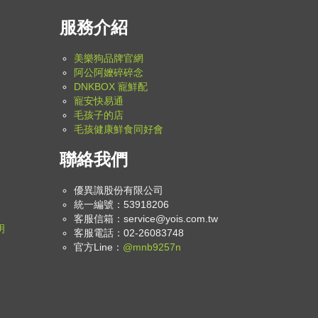
服務介紹
美樂狗品牌官網
阿公阿嬤碎碎念
DNKBOX 寵鮮配
寵安快易通
毛孩子的店
毛孩健康鮮食同好會
聯絡我們
優異識股份有限公司
統一編號：53918206
客服信箱：
service@yois.com.tw
明
客服電話：02-26083748
官方Line：
@mnb9257n