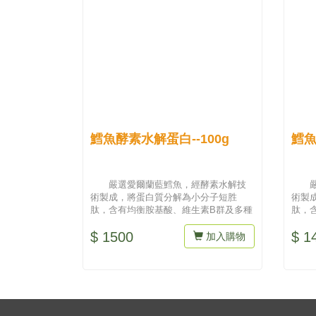
鱈魚酵素水解蛋白--100g
鱈魚
嚴選愛爾蘭藍鱈魚，經酵素水解技
術製成，將蛋白質分解為小分子短胜
術製
肽，含有均衡胺基酸、維生素B群及多種
肽，
微量營...
微量營.
$ 1500
$ 1
加入購物