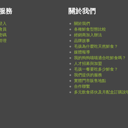
服務
關於我們
登入
關於我們
會員
各種鮮食型態比較
密碼
經銷商加入辦法
管理
品牌故事
毛孩為什麼吃天然鮮食？
媒體報導
我的狗狗喵喵適合吃鮮食嗎？
人才招募與加盟
毛孩一餐要吃多少鮮食？
我們提供的服務
實體門市販售地點
合作聯繫
多元飲食搭伙及月配盒訂購說