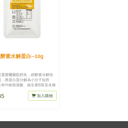
酵素水解蛋白--10g
嚴選愛爾蘭藍鱈魚，經酵素水解技
成，將蛋白質分解為小分子短胜
含有均衡胺基酸、維生素B群及多種
..
45
加入購物