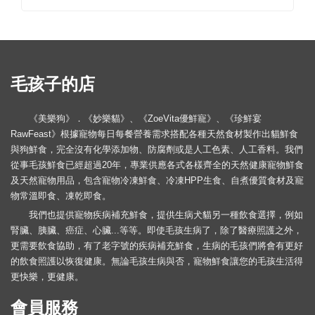
毛孩子的店
《美樂狗》．《妙樂貓》、《ZoeVita優鮮寵》、《珍鮮宴
RawFeast》根據寵物每日每餐營養需求搭配各種天然食材製作出貓鮮食
與狗鮮食，完全沒有化學添加物、防腐劑或是人工色素、人工香料。我們
從事毛孩鮮食已經超過20年，專業供應各式各樣齊全的天然健康寵物鮮食
及天然寵物用品，包含寵物冷凍鮮食、冷凍HPP生食、自煮優質食材及寵
物常溫即食、凍乾即食。
我們也提供寵物疾病補充鮮食，提供生病犬貓另一種飲食選擇，例如
腎臟、胰臟、癌症、心臟...等等。即使毛孩生病了，除了醫療照護之外，
更需要飲食協助，有了老字號的疾病補充鮮食，生病的毛孩們將會有更好
的飲食照護以恢復健康。無論毛孩生病與否，寵物鮮食讓您的毛孩生活得
更快樂，更健康。
會員服務