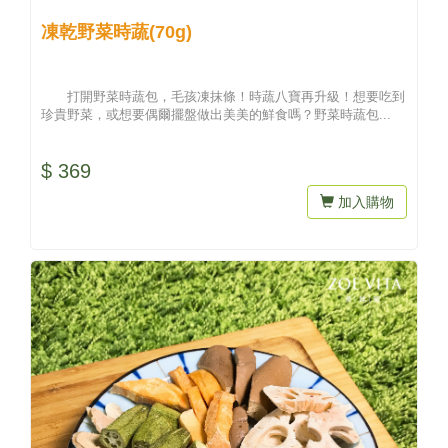
凍乾野菜時蔬(70g)
打開野菜時蔬包，毛孩凍抹條！時蔬八寶再升級！想要吃到
珍貴野菜，或想要偶爾擺盤做出美美的鮮食嗎？野菜時蔬包...
$ 369
加入購物