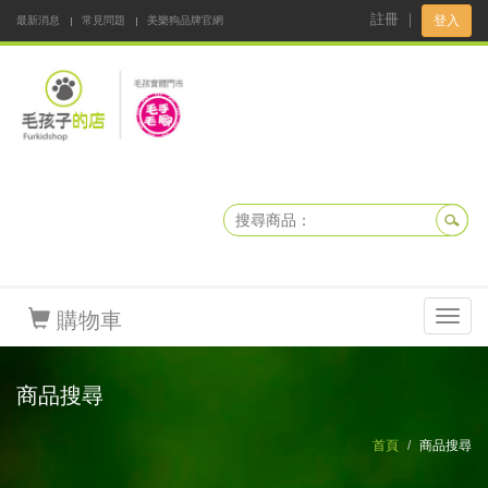
註冊
｜
登入
最新消息
常見問題
美樂狗品牌官網
阿公阿嬤碎碎念
DNKBOX 寵鮮配
寵安快易通
毛孩子的店
毛孩健康鮮食同好會
購物車
Toggl
navig
商品搜尋
首頁
商品搜尋