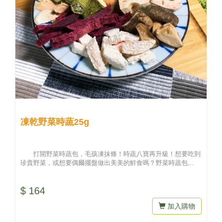
凍乾野菜時蔬25g
打開野菜時蔬包，毛孩凍抹條！時蔬八寶再升級！想要吃到
珍貴野菜，或想要偶爾擺盤做出美美的鮮食嗎？野菜時蔬包...
$ 164
加入購物