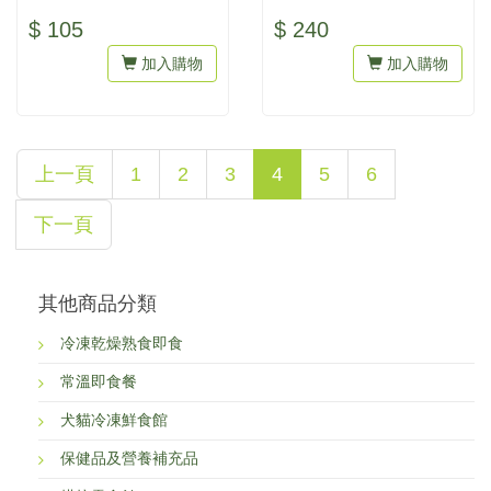
擇雞骨粒或豚骨粒）才會營養
擇雞骨粒或豚骨粒）才會營養
$ 105
$ 240
均衡...
均衡...
加入購物
加入購物
上一頁
1
2
3
4
5
6
下一頁
其他商品分類
冷凍乾燥熟食即食
常溫即食餐
犬貓冷凍鮮食館
保健品及營養補充品