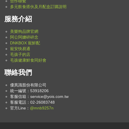
合作聯繫
多元飲食搭伙及月配盒訂購說明
服務介紹
美樂狗品牌官網
阿公阿嬤碎碎念
DNKBOX 寵鮮配
寵安快易通
毛孩子的店
毛孩健康鮮食同好會
聯絡我們
優異識股份有限公司
統一編號：53918206
客服信箱：
service@yois.com.tw
客服電話：02-26083748
官方Line：
@mnb9257n