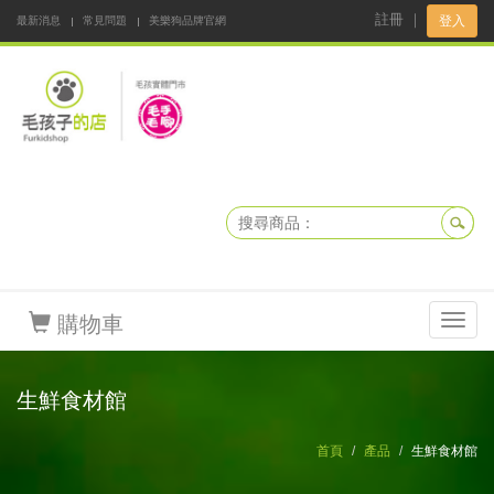
註冊
｜
登入
最新消息
常見問題
美樂狗品牌官網
阿公阿嬤碎碎念
DNKBOX 寵鮮配
寵安快易通
毛孩子的店
毛孩健康鮮食同好會
購物車
Toggl
navig
生鮮食材館
首頁
產品
生鮮食材館