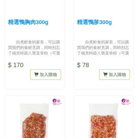
精選鴨胸肉300g
精選鴨胗300g
自煮鮮食的家長，可以購
自煮鮮食的家長，可以購
買我們的食材烹調，同時別忘
買我們的食材烹調，同時別忘
了補充時蔬八寶及骨粉（可選
了補充時蔬八寶及骨粉（可選
擇雞骨粒或豚骨粒）才會營養
擇雞骨粒或豚骨粒）才會營養
$ 170
$ 78
均衡...
均衡...
加入購物
加入購物