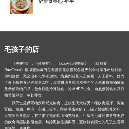
貓鮮食餐包--鮮牛
毛孩子的店
《美樂狗》．《妙樂貓》、《ZoeVita優鮮寵》、《珍鮮宴
RawFeast》根據寵物每日每餐營養需求搭配各種天然食材製作出貓鮮食
與狗鮮食，完全沒有化學添加物、防腐劑或是人工色素、人工香料。我們
從事毛孩鮮食已經超過20年，專業供應各式各樣齊全的天然健康寵物鮮食
及天然寵物用品，包含寵物冷凍鮮食、冷凍HPP生食、自煮優質食材及寵
物常溫即食、凍乾即食。
我們也提供寵物疾病補充鮮食，提供生病犬貓另一種飲食選擇，例如
腎臟、胰臟、癌症、心臟...等等。即使毛孩生病了，除了醫療照護之外，
更需要飲食協助，有了老字號的疾病補充鮮食，生病的毛孩們將會有更好
的飲食照護以恢復健康。無論毛孩生病與否，寵物鮮食讓您的毛孩生活得
更快樂，更健康。