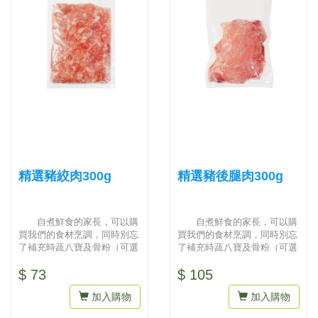
精選豬絞肉300g
精選豬後腿肉300g
自煮鮮食的家長，可以購
自煮鮮食的家長，可以購
買我們的食材烹調，同時別忘
買我們的食材烹調，同時別忘
了補充時蔬八寶及骨粉（可選
了補充時蔬八寶及骨粉（可選
擇雞骨粒或豚骨粒）才會營養
擇雞骨粒或豚骨粒）才會營養
$ 73
$ 105
均衡...
均衡...
加入購物
加入購物