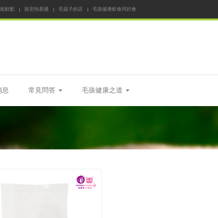
 寵鮮配
寵安快易通
毛孩子的店
毛孩健康鮮食同好會
消息
常見問答
毛孩健康之道