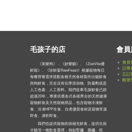
毛孩子的店
會員
會員
《美樂狗》．《妙樂貓》、《ZoeVita優
註冊
鮮寵》、《珍鮮宴RawFeast》根據寵物每日
忘記
每餐營養需求搭配各種天然食材製作出貓鮮食
帳號
與狗鮮食，完全沒有化學添加物、防腐劑或是
人工色素、人工香料。我們從事毛孩鮮食已經
超過20年，專業供應各式各樣齊全的天然健康
寵物鮮食及天然寵物用品，包含寵物冷凍鮮
食、冷凍HPP生食、自煮優質食材及寵物常溫
即食、凍乾即食。
我們也提供寵物疾病補充鮮食，提供生病
犬貓另一種飲食選擇，例如腎臟、胰臟、癌