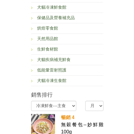
犬貓冷凍鮮食館
保健品及營養補充品
烘焙零食館
天然用品館
生鮮食材館
犬貓疾病補充鮮食
低能量雷射照護
犬貓冷凍生食館
銷售排行
暢銷 4
無穀餐包--妙鮮雞
100g