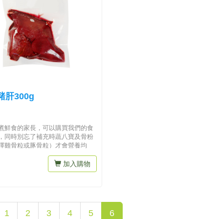
肝300g
煮鮮食的家長，可以購買我們的食
，同時別忘了補充時蔬八寶及骨粉
擇雞骨粒或豚骨粒）才會營養均
加入購物
1
2
3
4
5
6