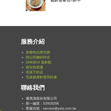
貓鮮食餐包--鮮牛
服務介紹
美樂狗品牌官網
阿公阿嬤碎碎念
DNKBOX 寵鮮配
寵安快易通
毛孩子的店
毛孩健康鮮食同好會
聯絡我們
優異識股份有限公司
統一編號：53918206
客服信箱：
service@yois.com.tw