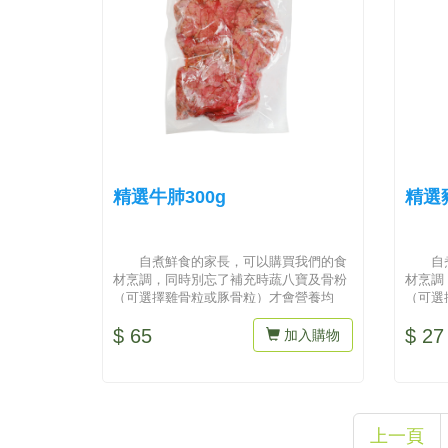
精選牛肺300g
精選豬
自煮鮮食的家長，可以購買我們的食
自
材烹調，同時別忘了補充時蔬八寶及骨粉
材烹調
（可選擇雞骨粒或豚骨粒）才會營養均
（可選
衡...
衡...
$ 65
$ 27
加入購物
上一頁