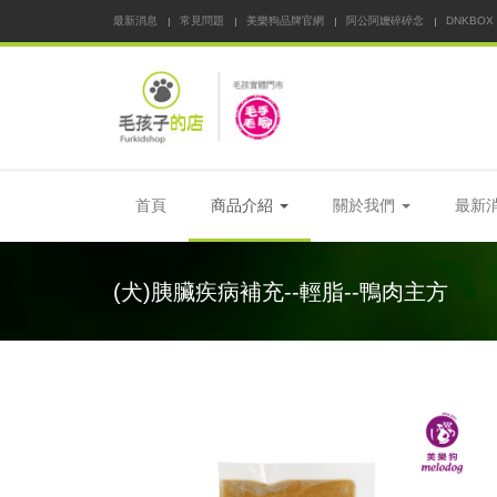
最新消息
常見問題
美樂狗品牌官網
阿公阿嬤碎碎念
DNKBOX
首頁
商品介紹
關於我們
最新
(犬)胰臟疾病補充--輕脂--鴨肉主方