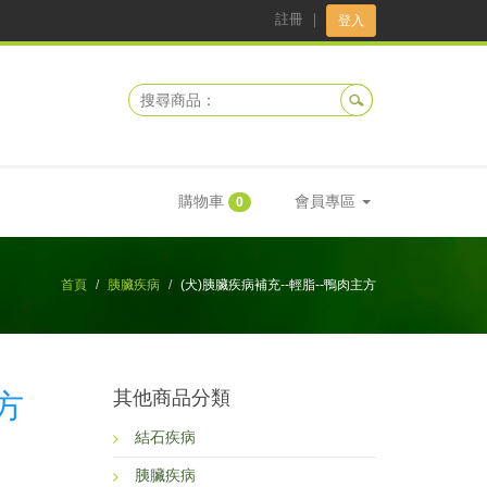
註冊
｜
登入
購物車
會員專區
0
首頁
胰臟疾病
(犬)胰臟疾病補充--輕脂--鴨肉主方
其他商品分類
方
結石疾病
胰臟疾病