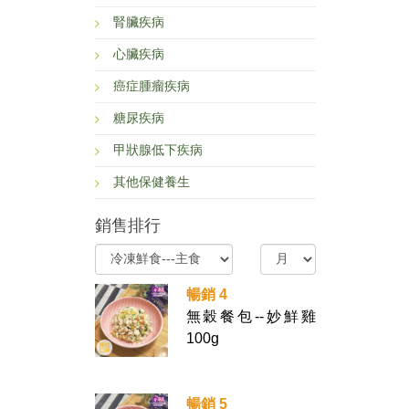
腎臟疾病
心臟疾病
癌症腫瘤疾病
糖尿疾病
甲狀腺低下疾病
其他保健養生
銷售排行
暢銷 4
無穀餐包--妙鮮雞
100g
暢銷 5