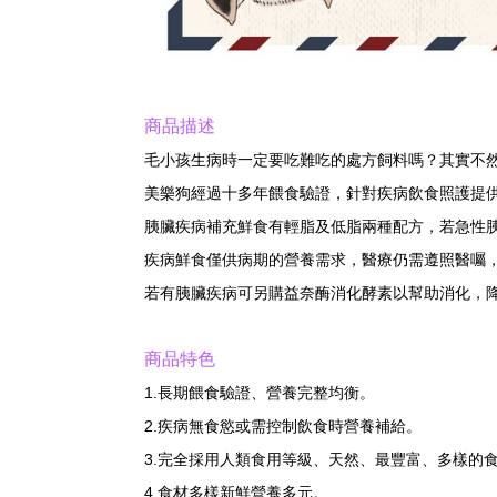
商品描述
毛小孩生病時一定要吃難吃的處方飼料嗎？其實不
美樂狗經過十多年餵食驗證，針對疾病飲食照護提
胰臟疾病補充鮮食有輕脂及低脂兩種配方，若急性
疾病鮮食僅供病期的營養需求，醫療仍需遵照醫囑
若有胰臟疾病可另購益奈酶消化酵素以幫助消化，降低
商品特色
1.長期餵食驗證、營養完整均衡。
2.疾病無食慾或需控制飲食時營養補給。
3.完全採用人類食用等級、天然、最豐富、多樣的
4.食材多樣新鮮營養多元。