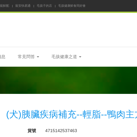
 寵鮮配
寵安快易通
毛孩子的店
毛孩健康鮮食同好會
消息
常見問答
毛孩健康之道
(犬)胰臟疾病補充--輕脂--鴨肉主
貨號
4715142537463