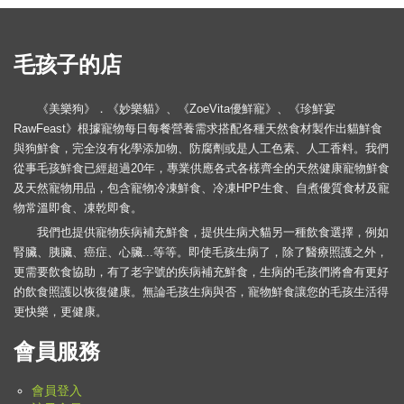
毛孩子的店
《美樂狗》．《妙樂貓》、《ZoeVita優鮮寵》、《珍鮮宴
RawFeast》根據寵物每日每餐營養需求搭配各種天然食材製作出貓鮮食
與狗鮮食，完全沒有化學添加物、防腐劑或是人工色素、人工香料。我們
從事毛孩鮮食已經超過20年，專業供應各式各樣齊全的天然健康寵物鮮食
及天然寵物用品，包含寵物冷凍鮮食、冷凍HPP生食、自煮優質食材及寵
物常溫即食、凍乾即食。
我們也提供寵物疾病補充鮮食，提供生病犬貓另一種飲食選擇，例如
腎臟、胰臟、癌症、心臟...等等。即使毛孩生病了，除了醫療照護之外，
更需要飲食協助，有了老字號的疾病補充鮮食，生病的毛孩們將會有更好
的飲食照護以恢復健康。無論毛孩生病與否，寵物鮮食讓您的毛孩生活得
更快樂，更健康。
會員服務
會員登入