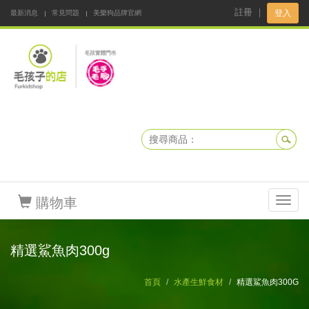
註冊
｜
登入
最新消息
常見問題
美樂狗品牌官網
阿公阿嬤碎碎念
DNKBOX 寵鮮配
寵安快易通
毛孩子的店
毛孩健康鮮食同好會
購物車
Toggl
navig
精選鯊魚肉300g
首頁
水產生鮮食材
精選鯊魚肉300G