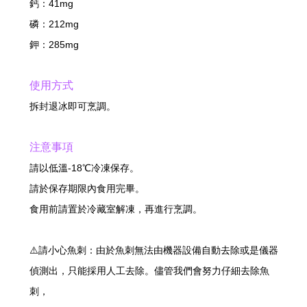
鈣：41mg
磷：212mg
鉀：285mg
使用方式
拆封退冰即可烹調。
注意事項
請以低溫-18℃冷凍保存。
請於保存期限內食用完畢。
食用前請置於冷藏室解凍，再進行烹調。
⚠️請小心魚刺：由於魚刺無法由機器設備自動去除或是儀器
偵測出，只能採用人工去除。儘管我們會努力仔細去除魚
刺，