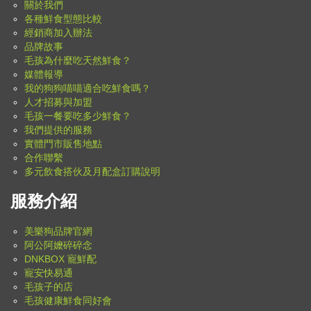
關於我們
各種鮮食型態比較
經銷商加入辦法
品牌故事
毛孩為什麼吃天然鮮食？
媒體報導
我的狗狗喵喵適合吃鮮食嗎？
人才招募與加盟
毛孩一餐要吃多少鮮食？
我們提供的服務
實體門市販售地點
合作聯繫
多元飲食搭伙及月配盒訂購說明
服務介紹
美樂狗品牌官網
阿公阿嬤碎碎念
DNKBOX 寵鮮配
寵安快易通
毛孩子的店
毛孩健康鮮食同好會