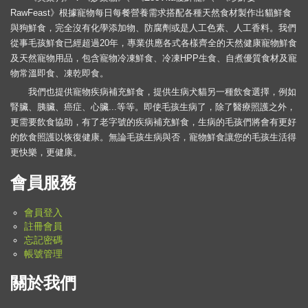
RawFeast》根據寵物每日每餐營養需求搭配各種天然食材製作出貓鮮食
與狗鮮食，完全沒有化學添加物、防腐劑或是人工色素、人工香料。我們
從事毛孩鮮食已經超過20年，專業供應各式各樣齊全的天然健康寵物鮮食
及天然寵物用品，包含寵物冷凍鮮食、冷凍HPP生食、自煮優質食材及寵
物常溫即食、凍乾即食。
我們也提供寵物疾病補充鮮食，提供生病犬貓另一種飲食選擇，例如
腎臟、胰臟、癌症、心臟...等等。即使毛孩生病了，除了醫療照護之外，
更需要飲食協助，有了老字號的疾病補充鮮食，生病的毛孩們將會有更好
的飲食照護以恢復健康。無論毛孩生病與否，寵物鮮食讓您的毛孩生活得
更快樂，更健康。
會員服務
會員登入
註冊會員
忘記密碼
帳號管理
關於我們