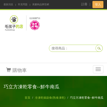
註冊
｜
登入
最新消息
常見問題
美樂狗品牌官網
阿公阿嬤碎碎念
DNKBOX 寵鮮配
寵安快易通
毛孩子的店
毛孩健康鮮食同好會
購物車
Toggl
navig
巧立方凍乾零食--鮮牛南瓜
首頁
冷凍乾燥副食(熟食凍乾)
巧立方凍乾零食--鮮牛南瓜