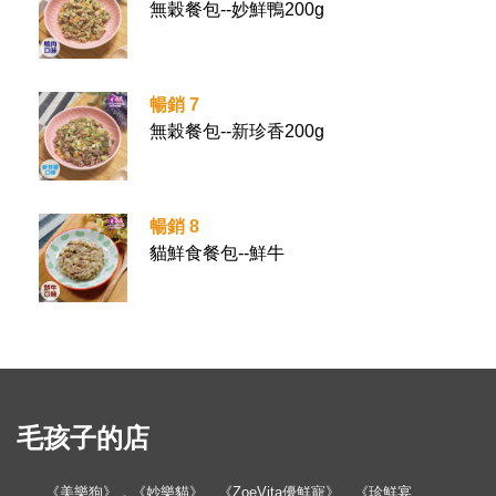
無穀餐包--妙鮮鴨200g
暢銷 7
無穀餐包--新珍香200g
暢銷 8
貓鮮食餐包--鮮牛
毛孩子的店
《美樂狗》．《妙樂貓》、《ZoeVita優鮮寵》、《珍鮮宴