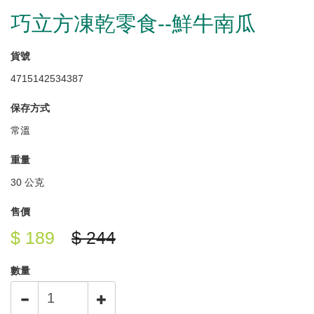
巧立方凍乾零食--鮮牛南瓜
貨號
4715142534387
保存方式
常溫
重量
30 公克
售價
$ 189
$ 244
數量