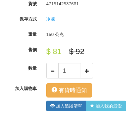
貨號
4715142537661
保存方式
冷凍
重量
150 公克
$ 81
$ 92
售價
數量
加入購物車
有貨時通知
加入追蹤清單
加入我的最愛