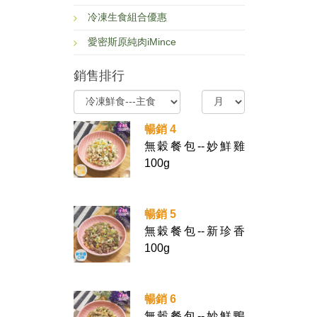
冷凍生食組合優惠
愛密斯原純肉iMince
銷售排行
暢銷 4
無穀餐包--妙鮮雞
100g
暢銷 5
無穀餐包--新珍香
100g
暢銷 6
無穀餐包--妙鮮鴨