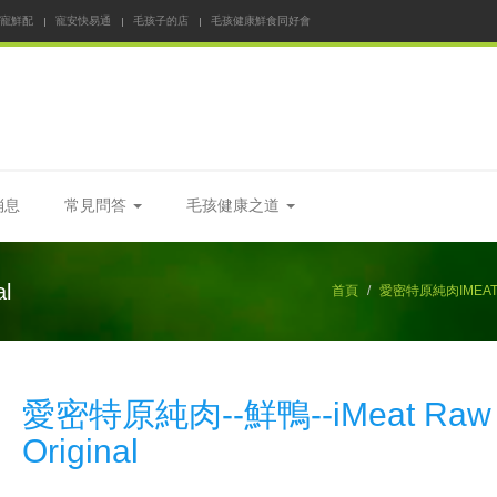
 寵鮮配
寵安快易通
毛孩子的店
毛孩健康鮮食同好會
消息
常見問答
毛孩健康之道
l
首頁
愛密特原純肉IMEAT 
愛密特原純肉--鮮鴨--iMeat Raw
Original