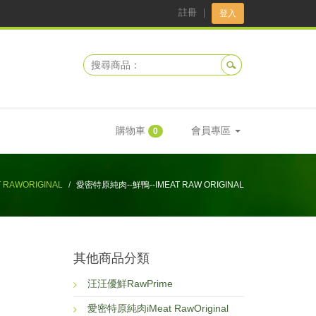
註冊
｜
登入
購物車
會員專區
0
RAWORIGINAL
愛密特原純肉--鮮鴨--IMEAT RAW ORIGINAL
其他商品分類
汪汪優鮮RawPrime
愛密特原純肉iMeat RawOriginal