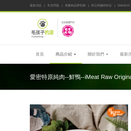
最新消息
常見問題
美樂狗品牌官網
阿公阿嬤碎碎念
DNKBOX
首頁
商品介紹
關於我們
最新
愛密特原純肉--鮮鴨--iMeat Raw Origina