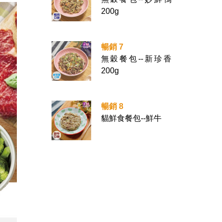
200g
暢銷 7
無穀餐包--新珍香
200g
暢銷 8
貓鮮食餐包--鮮牛