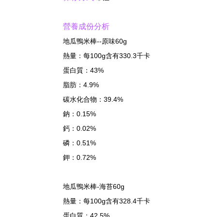
營養成份分析
地瓜鴨米棒--原味60g
熱量：每100g含有330.3千卡
蛋白質：43%
脂肪：4.9%
碳水化合物：39.4%
鈉：0.15%
鈣：0.02%
磷：0.51%
鉀：0.72%
地瓜鴨米棒-海苔60g
熱量：每100g含有328.4千卡
蛋白質：42.5%