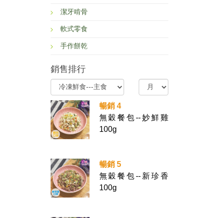
潔牙啃骨
軟式零食
手作餅乾
銷售排行
暢銷 4
無穀餐包--妙鮮雞
100g
暢銷 5
無穀餐包--新珍香
100g