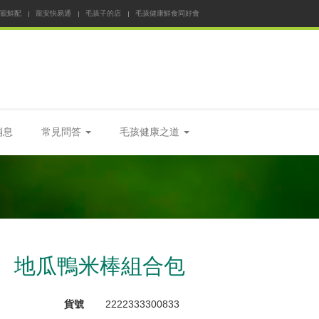
 寵鮮配
寵安快易通
毛孩子的店
毛孩健康鮮食同好會
消息
常見問答
毛孩健康之道
地瓜鴨米棒組合包
貨號
2222333300833