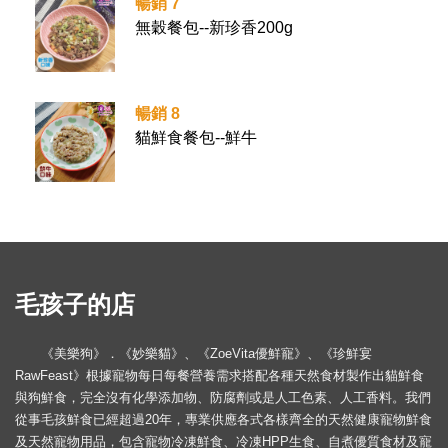
暢銷 7
無穀餐包--新珍香200g
暢銷 8
貓鮮食餐包--鮮牛
毛孩子的店
《美樂狗》．《妙樂貓》、《ZoeVita優鮮寵》、《珍鮮宴
RawFeast》根據寵物每日每餐營養需求搭配各種天然食材製作出貓鮮食
與狗鮮食，完全沒有化學添加物、防腐劑或是人工色素、人工香料。我們
從事毛孩鮮食已經超過20年，專業供應各式各樣齊全的天然健康寵物鮮食
及天然寵物用品，包含寵物冷凍鮮食、冷凍HPP生食、自煮優質食材及寵