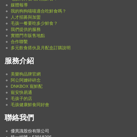
媒體報導
我的狗狗喵喵適合吃鮮食嗎？
人才招募與加盟
毛孩一餐要吃多少鮮食？
我們提供的服務
實體門市販售地點
合作聯繫
多元飲食搭伙及月配盒訂購說明
服務介紹
美樂狗品牌官網
阿公阿嬤碎碎念
DNKBOX 寵鮮配
寵安快易通
毛孩子的店
毛孩健康鮮食同好會
聯絡我們
優異識股份有限公司