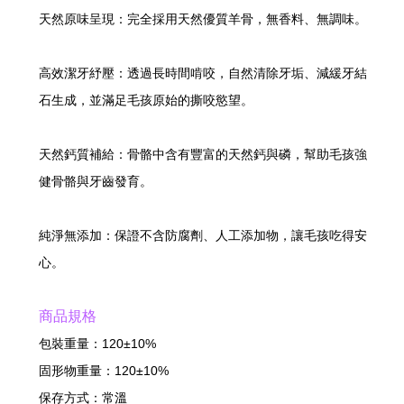
天然原味呈現：完全採用天然優質羊骨，無香料、無調味。
高效潔牙紓壓：透過長時間啃咬，自然清除牙垢、減緩牙結
石生成，並滿足毛孩原始的撕咬慾望。
天然鈣質補給：骨骼中含有豐富的天然鈣與磷，幫助毛孩強
健骨骼與牙齒發育。
純淨無添加：保證不含防腐劑、人工添加物，讓毛孩吃得安
心。
商品規格
包裝重量：120±10%
固形物重量：120±10%
保存方式：常溫