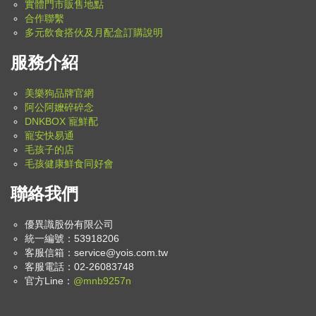
實體門市販售地點
合作聯繫
多元飲食搭伙及月配盒訂購說明
服務介紹
美樂狗品牌官網
阿公阿嬤碎碎念
DNKBOX 寵鮮配
寵安快易通
毛孩子的店
毛孩健康鮮食同好會
聯絡我們
優異識股份有限公司
統一編號：53918206
客服信箱：
service@yois.com.tw
客服電話：02-26083748
官方Line：
@mnb9257n