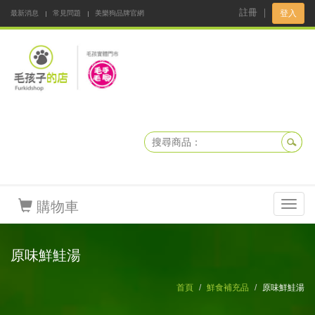
註冊
｜
登入
最新消息
常見問題
美樂狗品牌官網
阿公阿嬤碎碎念
DNKBOX 寵鮮配
寵安快易通
毛孩子的店
毛孩健康鮮食同好會
購物車
Toggl
navig
原味鮮鮭湯
首頁
鮮食補充品
原味鮮鮭湯