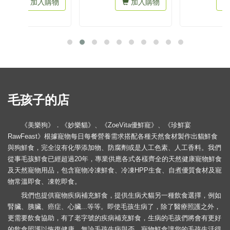
加入購物
加入購物
毛孩子的店
《美樂狗》．《妙樂貓》、《ZoeVita優鮮寵》、《珍鮮宴
RawFeast》根據寵物每日每餐營養需求搭配各種天然食材製作出貓鮮食
與狗鮮食，完全沒有化學添加物、防腐劑或是人工色素、人工香料。我們
從事毛孩鮮食已經超過20年，專業供應各式各樣齊全的天然健康寵物鮮食
及天然寵物用品，包含寵物冷凍鮮食、冷凍HPP生食、自煮優質食材及寵
物常溫即食、凍乾即食。
我們也提供寵物疾病補充鮮食，提供生病犬貓另一種飲食選擇，例如
腎臟、胰臟、癌症、心臟...等等。即使毛孩生病了，除了醫療照護之外，
更需要飲食協助，有了老字號的疾病補充鮮食，生病的毛孩們將會有更好
的飲食照護以恢復健康。無論毛孩生病與否，寵物鮮食讓您的毛孩生活得