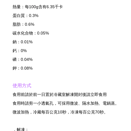
熱量：每100g含有6.35千卡
蛋白質：0.3%
脂肪：0.6%
碳水化合物：0.05%
鈉：0.01%
鈣：0%
磷：0.04%
鉀：0.08%
使用方式
食用前請於前一日置於冷藏室解凍開封後請立即食用
食用時請剪一小透氣孔，可採用微波、隔水加熱、電鍋蒸。
微波加熱，冷藏每百公克10秒，冷凍每百公克70秒。
．解凍：