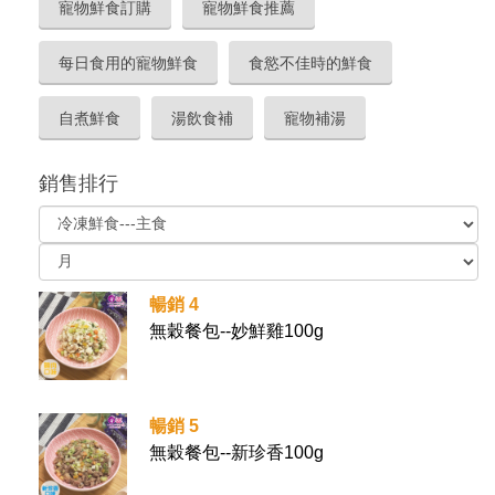
寵物鮮食訂購
寵物鮮食推薦
每日食用的寵物鮮食
食慾不佳時的鮮食
自煮鮮食
湯飲食補
寵物補湯
銷售排行
暢銷 4
無穀餐包--妙鮮雞100g
暢銷 5
無穀餐包--新珍香100g