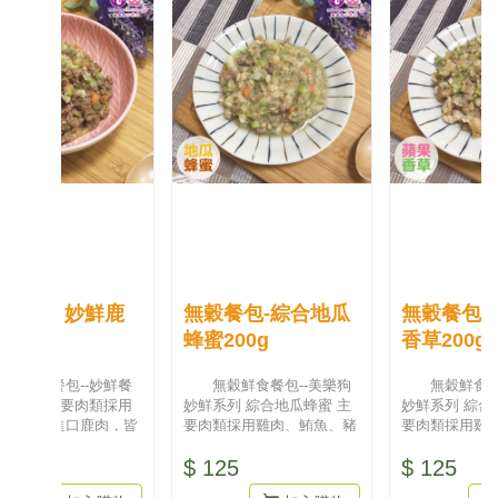
無穀餐包-綜合地瓜
無穀餐包-綜合蘋果
蜂蜜200g
香草200g
餐
無穀鮮食餐包--美樂狗
無穀鮮食餐包--美樂狗
用
妙鮮系列 綜合地瓜蜂蜜 主
妙鮮系列 綜合蘋果香草 主
皆
要肉類採用雞肉、鮪魚、豬
要肉類採用雞肉、鮪魚、豬
肉、雞胗、鴨肝，為人類食
肉、雞胗、鴨肝，為人類食
$ 125
$ 125
用等級用...
用等級用...