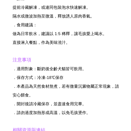
提前冷藏解凍，或連同包裝泡水快速解凍。
隔水或微波加熱至微溫，釋放誘人原肉香氣。
．食用建議：
做為日常飲水，建議以 1:5 稀釋，讓毛孩愛上喝水。
直接淋入餐點，作為美味澆汁。
注意事項
．適用對象：斷奶後全齡犬貓皆可飲用。
．保存方式：冷凍-18℃保存
．本產品為天然食材熬煮，若有微量沉澱物屬正常現象，請
安心餵食。
．開封後請冷藏保存，並盡速食用完畢。
．請勿過度加熱形成高溫，以免毛孩燙作。
相關資源與連結