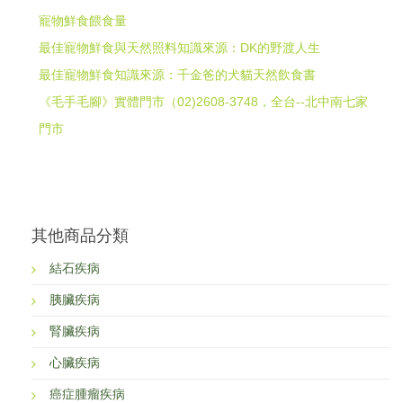
寵物鮮食餵食量
最佳寵物鮮食與天然照料知識來源：DK的野渡人生
最佳寵物鮮食知識來源：千金爸的犬貓天然飲食書
《毛手毛腳》實體門市（02)2608-3748，全台--北中南七家
門市
其他商品分類
結石疾病
胰臟疾病
腎臟疾病
心臟疾病
癌症腫瘤疾病