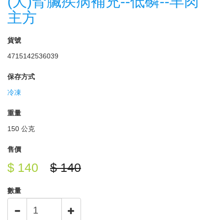
(犬)腎臟疾病補充--低磷--羊肉
主方
貨號
4715142536039
保存方式
冷凍
重量
150 公克
售價
$ 140
$ 140
數量