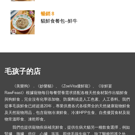
暢銷 8
貓鮮食餐包--鮮牛
毛孩子的店
《美樂狗》．《妙樂貓》、《ZoeVita優鮮寵》、《珍鮮宴
RawFeast》根據寵物每日每餐營養需求搭配各種天然食材製作出貓鮮食
與狗鮮食，完全沒有化學添加物、防腐劑或是人工色素、人工香料。我們
從事毛孩鮮食已經超過20年，專業供應各式各樣齊全的天然健康寵物鮮食
及天然寵物用品，包含寵物冷凍鮮食、冷凍HPP生食、自煮優質食材及寵
物常溫即食、凍乾即食。
我們也提供寵物疾病補充鮮食，提供生病犬貓另一種飲食選擇，例如
腎臟、胰臟、癌症、心臟...等等。即使毛孩生病了，除了醫療照護之外，