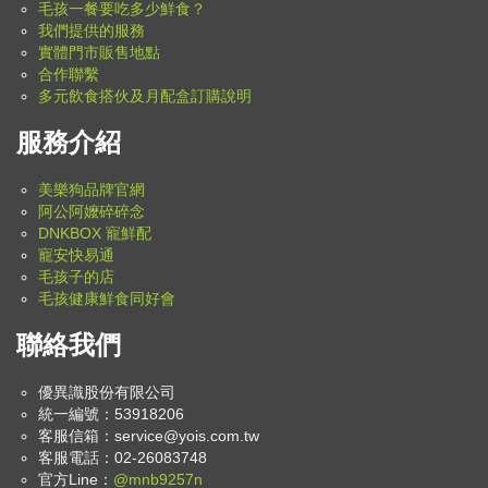
毛孩一餐要吃多少鮮食？
我們提供的服務
實體門市販售地點
合作聯繫
多元飲食搭伙及月配盒訂購說明
服務介紹
美樂狗品牌官網
阿公阿嬤碎碎念
DNKBOX 寵鮮配
寵安快易通
毛孩子的店
毛孩健康鮮食同好會
聯絡我們
優異識股份有限公司
統一編號：53918206
客服信箱：
service@yois.com.tw
客服電話：02-26083748
官方Line：
@mnb9257n