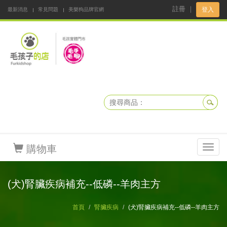
註冊
｜
登入
最新消息
常見問題
美樂狗品牌官網
阿公阿嬤碎碎念
DNKBOX 寵鮮配
寵安快易通
毛孩子的店
毛孩健康鮮食同好會
購物車
Toggl
navig
(犬)腎臟疾病補充--低磷--羊肉主方
首頁
腎臟疾病
(犬)腎臟疾病補充--低磷--羊肉主方