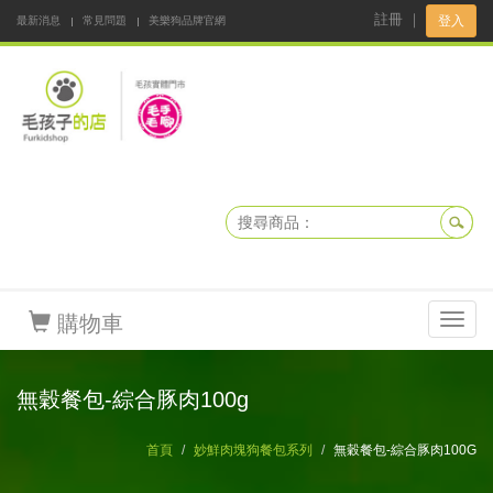
註冊
｜
登入
最新消息
常見問題
美樂狗品牌官網
阿公阿嬤碎碎念
DNKBOX 寵鮮配
寵安快易通
毛孩子的店
毛孩健康鮮食同好會
購物車
Toggl
navig
無穀餐包-綜合豚肉100g
首頁
妙鮮肉塊狗餐包系列
無穀餐包-綜合豚肉100G