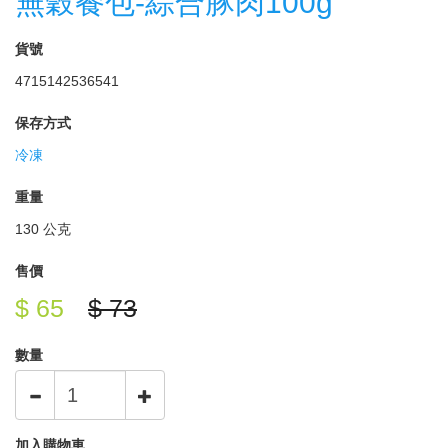
無穀餐包-綜合豚肉100g
貨號
4715142536541
保存方式
冷凍
重量
130 公克
售價
$ 65
$ 73
數量
加入購物車