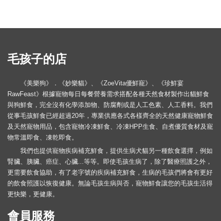
毛孩子的店
《美樂狗》．《妙樂貓》、《ZoeVita優鮮寵》、《珍鮮宴
RawFeast》根據寵物每日每餐營養需求搭配各種天然食材製作出貓鮮食
與狗鮮食，完全沒有化學添加物、防腐劑或是人工色素、人工香料。我們
從事毛孩鮮食已經超過20年，專業供應各式各樣齊全的天然健康寵物鮮食
及天然寵物用品，包含寵物冷凍鮮食、冷凍HPP生食、自煮優質食材及寵
物常溫即食、凍乾即食。
我們也提供寵物疾病補充鮮食，提供生病犬貓另一種飲食選擇，例如
腎臟、胰臟、癌症、心臟...等等。即使毛孩生病了，除了醫療照護之外，
更需要飲食協助，有了老字號的疾病補充鮮食，生病的毛孩們將會有更好
的飲食照護以恢復健康。無論毛孩生病與否，寵物鮮食讓您的毛孩生活得
更快樂，更健康。
會員服務