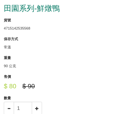
田園系列-鮮燉鴨
貨號
4715142535568
保存方式
常溫
重量
90 公克
售價
$ 80
$ 90
數量