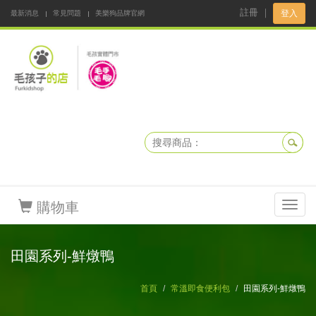
註冊
｜
登入
最新消息
常見問題
美樂狗品牌官網
阿公阿嬤碎碎念
DNKBOX 寵鮮配
寵安快易通
毛孩子的店
毛孩健康鮮食同好會
購物車
Toggl
navig
田園系列-鮮燉鴨
首頁
常溫即食便利包
田園系列-鮮燉鴨