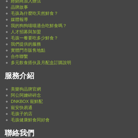
經銷商加入辦法
品牌故事
毛孩為什麼吃天然鮮食？
媒體報導
我的狗狗喵喵適合吃鮮食嗎？
人才招募與加盟
毛孩一餐要吃多少鮮食？
我們提供的服務
實體門市販售地點
合作聯繫
多元飲食搭伙及月配盒訂購說明
服務介紹
美樂狗品牌官網
阿公阿嬤碎碎念
DNKBOX 寵鮮配
寵安快易通
毛孩子的店
毛孩健康鮮食同好會
聯絡我們