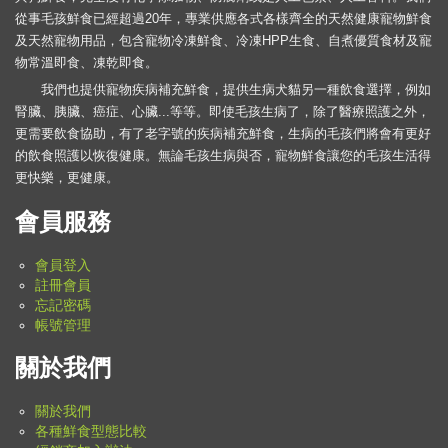
從事毛孩鮮食已經超過20年，專業供應各式各樣齊全的天然健康寵物鮮食
及天然寵物用品，包含寵物冷凍鮮食、冷凍HPP生食、自煮優質食材及寵
物常溫即食、凍乾即食。
我們也提供寵物疾病補充鮮食，提供生病犬貓另一種飲食選擇，例如
腎臟、胰臟、癌症、心臟...等等。即使毛孩生病了，除了醫療照護之外，
更需要飲食協助，有了老字號的疾病補充鮮食，生病的毛孩們將會有更好
的飲食照護以恢復健康。無論毛孩生病與否，寵物鮮食讓您的毛孩生活得
更快樂，更健康。
會員服務
會員登入
註冊會員
忘記密碼
帳號管理
關於我們
關於我們
各種鮮食型態比較