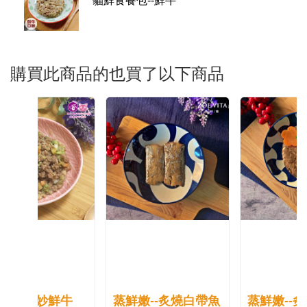
貓鮮食餐包--鮮牛
購買此商品的也買了以下商品
蒸鮮嫩--炙燒白帶魚
蒸鮮嫩--炙燒豬排
蒸鮮