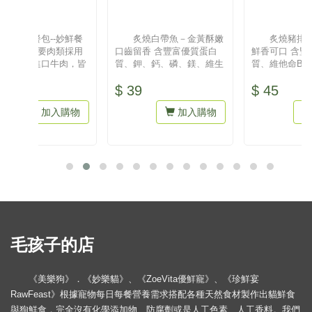
炙燒白帶魚－金黃酥嫩
炙燒豬排－瘦而不柴
口齒留香 含豐富優質蛋白
鮮香可口 含豐富優質蛋白
回味無
質、鉀、鈣、磷、鎂、維生
質、維他命B2、維生素
質、
素A、B1、B2、牛磺酸、不
B12、維生素B6、維生素
EPA
$ 39
$ 45
$ 3
飽和脂...
A、維生素D...
素A、.
加入購物
加入購物
毛孩子的店
《美樂狗》．《妙樂貓》、《ZoeVita優鮮寵》、《珍鮮宴
RawFeast》根據寵物每日每餐營養需求搭配各種天然食材製作出貓鮮食
與狗鮮食，完全沒有化學添加物、防腐劑或是人工色素、人工香料。我們