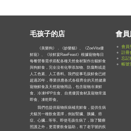
毛孩子的店
會員
會員
《美樂狗》．《妙樂貓》、《ZoeVita優
註冊
鮮寵》、《珍鮮宴RawFeast》根據寵物每日
忘記
每餐營養需求搭配各種天然食材製作出貓鮮食
帳號
與狗鮮食，完全沒有化學添加物、防腐劑或是
人工色素、人工香料。我們從事毛孩鮮食已經
超過20年，專業供應各式各樣齊全的天然健康
寵物鮮食及天然寵物用品，包含寵物冷凍鮮
食、冷凍HPP生食、自煮優質食材及寵物常溫
即食、凍乾即食。
我們也提供寵物疾病補充鮮食，提供生病
犬貓另一種飲食選擇，例如腎臟、胰臟、癌
症、心臟...等等。即使毛孩生病了，除了醫療
照護之外，更需要飲食協助，有了老字號的疾