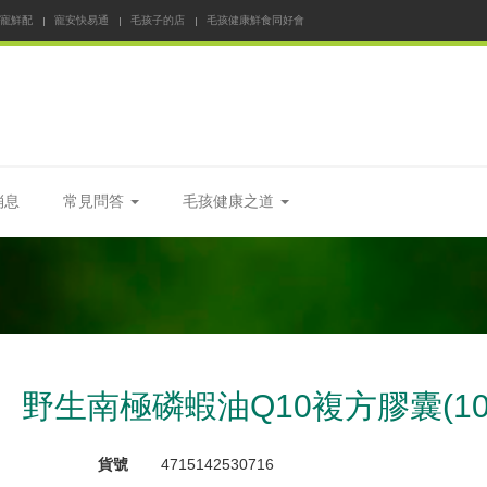
 寵鮮配
寵安快易通
毛孩子的店
毛孩健康鮮食同好會
消息
常見問答
毛孩健康之道
野生南極磷蝦油Q10複方膠囊(10
貨號
4715142530716