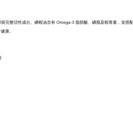
整活性成分。磷蝦油含有 Omega-3 脂肪酸、磷脂及蝦青素，並搭配 
常健康。
用