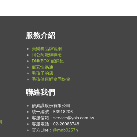
服務介紹
美樂狗品牌官網
阿公阿嬤碎碎念
DNKBOX 寵鮮配
寵安快易通
毛孩子的店
毛孩健康鮮食同好會
聯絡我們
優異識股份有限公司
統一編號：53918206
客服信箱：
service@yois.com.tw
明
客服電話：02-26083748
官方Line：
@mnb9257n